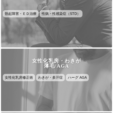
勃起障害・ＥＤ治療
性病・性感染症（STD）
女性化乳房・わきが
薄毛/AGA
女性化乳房修正術
わきが・多汗症
ハーグ AGA