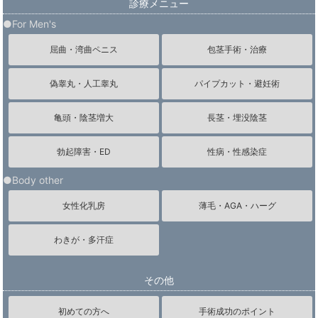
診療メニュー
●For Men's
屈曲・湾曲ペニス
包茎手術・治療
偽睾丸・人工睾丸
パイプカット・避妊術
亀頭・陰茎増大
長茎・埋没陰茎
勃起障害・ED
性病・性感染症
●Body other
女性化乳房
薄毛・AGA・ハーグ
わきが・多汗症
その他
初めての方へ
手術成功のポイント