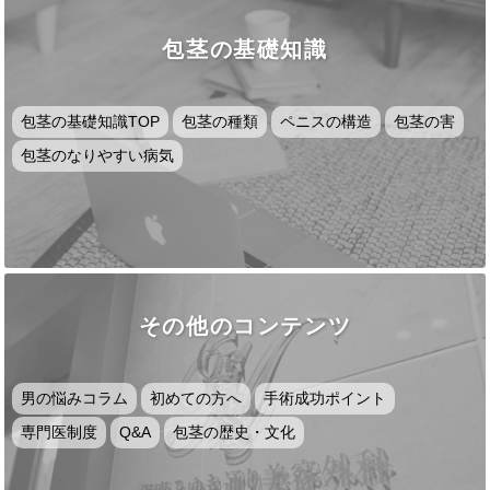
包茎の基礎知識
包茎の基礎知識TOP
包茎の種類
ペニスの構造
包茎の害
包茎のなりやすい病気
その他のコンテンツ
男の悩みコラム
初めての方へ
手術成功ポイント
専門医制度
Q&A
包茎の歴史・文化