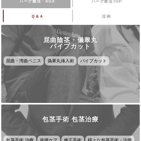
ハーグ療法・AGA
ハーグ療法TOP
Ｑ＆Ａ
症例
屈曲陰茎・儀睾丸
パイプカット
屈曲・湾曲ペニス
偽睾丸挿入術
パイプカット
包茎手術 包茎治療
包茎手術 治療
術後ケア
修正手術
様々な包茎手術・治療