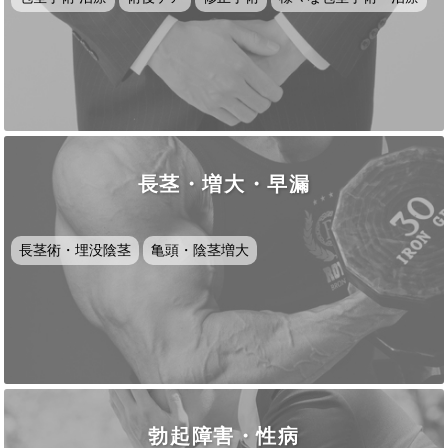
長茎・増大・早漏
長茎術・埋没陰茎
亀頭・陰茎増大
勃起障害・性病